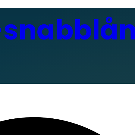
-snabblå