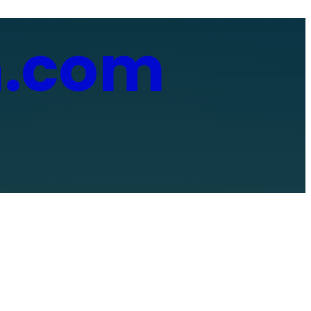
n
.com