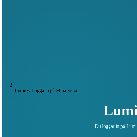
Lumify: Logga in på Mina Sidor
Lumi
Du loggar in på Lumif